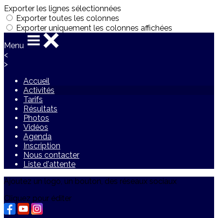
Exporter les lignes sélectionnées
Exporter toutes les colonnes
Exporter uniquement les colonnes affichées
Menu
<
>
Accueil
Activités
Tarifs
Résultats
Photos
Vidéos
Agenda
Inscription
Nous contacter
Liste d'attente
Ajoutez un logo, un bouton, des réseaux sociaux
Cliquez pour éditer