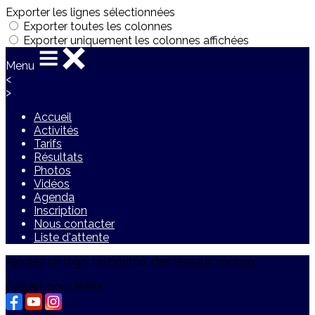
Exporter les lignes sélectionnées
Exporter toutes les colonnes
Exporter uniquement les colonnes affichées
Menu
<
>
Accueil
Activités
Tarifs
Résultats
Photos
Vidéos
Agenda
Inscription
Nous contacter
Liste d'attente
Ajoutez un logo, un bouton, des réseaux sociaux
Cliquez pour éditer