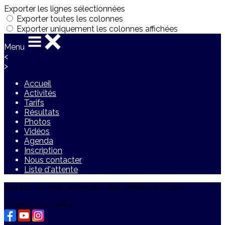
Exporter les lignes sélectionnées
Exporter toutes les colonnes
Exporter uniquement les colonnes affichées
Menu
<
>
Accueil
Activités
Tarifs
Résultats
Photos
Vidéos
Agenda
Inscription
Nous contacter
Liste d'attente
Ajoutez un logo, un bouton, des réseaux sociaux
Cliquez pour éditer