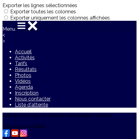
Exporter les lignes sélectionnées
Exporter toutes les colonnes
Exporter uniquement les colonnes affichées
Menu
<
>
Accueil
Activités
Tarifs
Résultats
Photos
Vidéos
Agenda
Inscription
Nous contacter
Liste d'attente
Ajoutez un logo, un bouton, des réseaux sociaux
Cliquez pour éditer