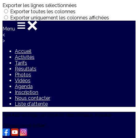
Exporter les lignes sélectionnées
Exporter toutes les colonnes
Exporter uniquement les colonnes affichées
Menu
<
>
Accueil
Activités
Tarifs
Résultats
Photos
Vidéos
Agenda
Inscription
Nous contacter
Liste d'attente
Ajoutez un logo, un bouton, des réseaux sociaux
Cliquez pour éditer