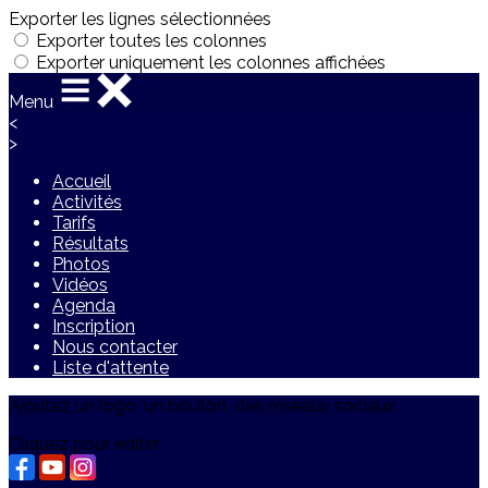
Exporter les lignes sélectionnées
Exporter toutes les colonnes
Exporter uniquement les colonnes affichées
Menu
<
>
Accueil
Activités
Tarifs
Résultats
Photos
Vidéos
Agenda
Inscription
Nous contacter
Liste d'attente
Ajoutez un logo, un bouton, des réseaux sociaux
Cliquez pour éditer