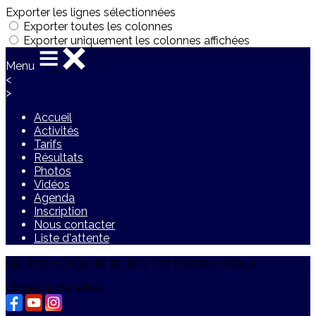
Exporter les lignes sélectionnées
Exporter toutes les colonnes
Exporter uniquement les colonnes affichées
Menu
<
>
Accueil
Activités
Tarifs
Résultats
Photos
Vidéos
Agenda
Inscription
Nous contacter
Liste d'attente
Ajoutez un logo, un bouton, des réseaux sociaux
Cliquez pour éditer