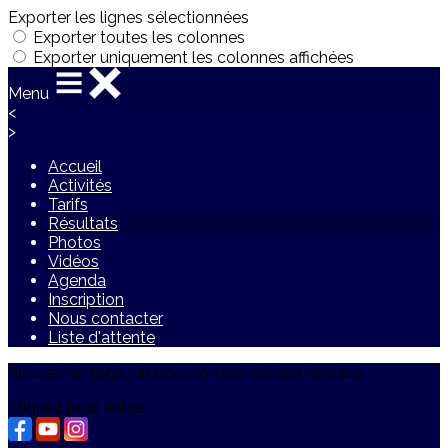
Exporter les lignes sélectionnées
Exporter toutes les colonnes
Exporter uniquement les colonnes affichées
Menu
<
>
Accueil
Activités
Tarifs
Résultats
Photos
Vidéos
Agenda
Inscription
Nous contacter
Liste d'attente
Ajoutez un logo, un bouton, des réseaux sociaux
Cliquez pour éditer